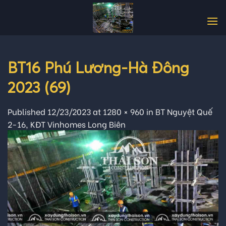
Skip
to
content
BT16 Phú Lương-Hà Đông
2023 (69)
Published
12/23/2023
at
1280 × 960
in
BT Nguyệt Quế
2-16, KĐT Vinhomes Long Biên