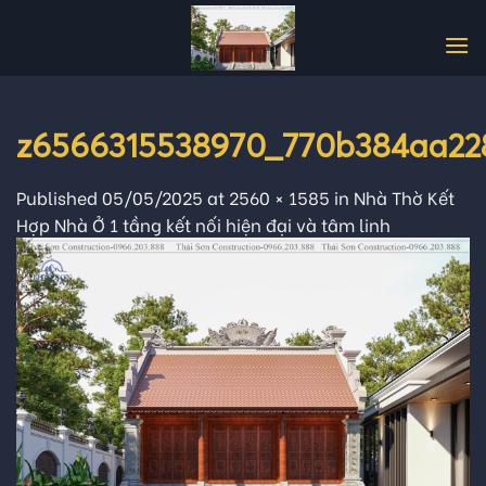
Skip
to
content
z6566315538970_770b384aa22
Published
05/05/2025
at
2560 × 1585
in
Nhà Thờ Kết
Hợp Nhà Ở 1 tầng kết nối hiện đại và tâm linh