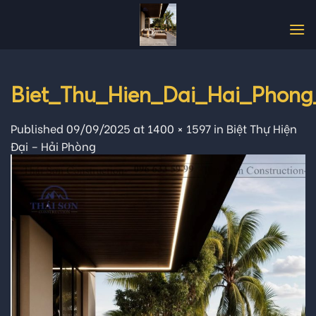
Skip
to
content
Biet_Thu_Hien_Dai_Hai_Phong
Published
09/09/2025
at
1400 × 1597
in
Biệt Thự Hiện
Đại – Hải Phòng