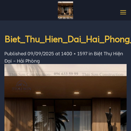
Skip
to
content
Biet_Thu_Hien_Dai_Hai_Phong
Published
09/09/2025
at
1400 × 1597
in
Biệt Thự Hiện
Đại – Hải Phòng