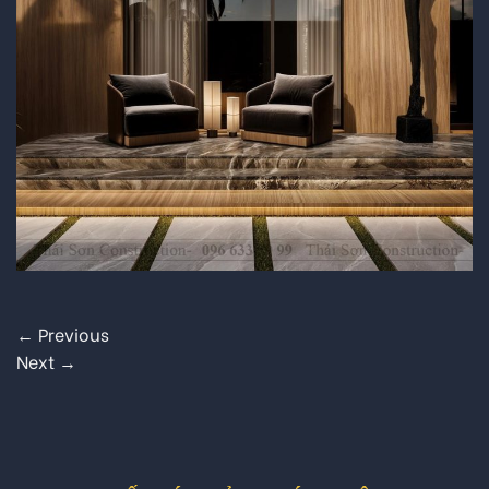
←
Previous
Next
→