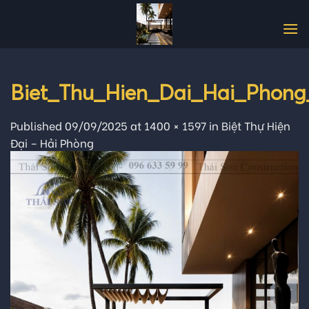
Skip
to
content
Biet_Thu_Hien_Dai_Hai_Phong
Published
09/09/2025
at
1400 × 1597
in
Biệt Thự Hiện
Đại – Hải Phòng