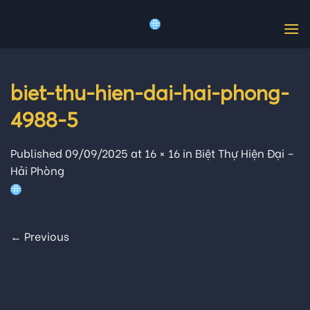
Skip
to
content
biet-thu-hien-dai-hai-phong-
4988-5
Published
09/09/2025
at
16 × 16
in
Biệt Thự Hiện Đại –
Hải Phòng
←
Previous