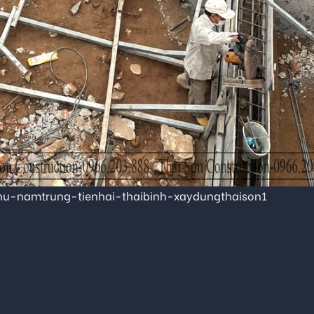
hu-namtrung-tienhai-thaibinh-xaydungthaison1