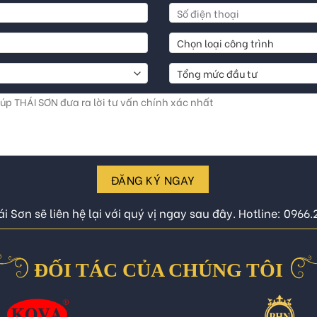
ĐĂNG KÝ NGAY
i Sơn sẽ liên hệ lại với quý vị ngay sau đây. Hotline: 0966
ĐỐI TÁC CỦA CHÚNG TÔI