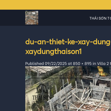
Skip
to
content
THÁI SƠN T
du-an-thiet-ke-xay-dung
xaydungthaison1
Published
09/22/2025
at
850 × 895
in
Villa 2