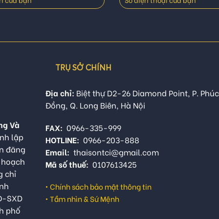
TRỤ SỞ CHÍNH
Địa chỉ:
Biệt thự D2-26 Diamond Point, P. Phúc
Đồng, Q. Long Biên, Hà Nội
ng Và
FAX:
0966-335-999
nh lập
HOTLINE:
0966-203-888
ận đăng
Email:
thaisontci@gmail.com
ế hoạch
Mã số thuế:
0107613425
g chỉ
anh
•
Chính sách bảo mật thông tin
QĐ-SXD
•
Tầm nhìn & Sứ Mệnh
h phố