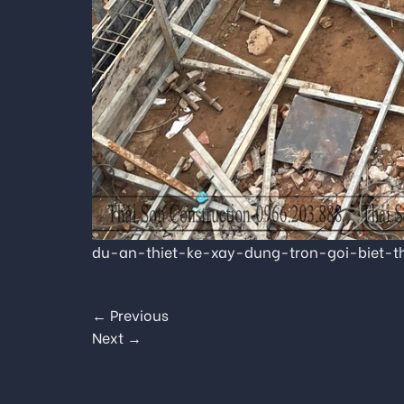
du-an-thiet-ke-xay-dung-tron-goi-biet-t
←
Previous
Next
→