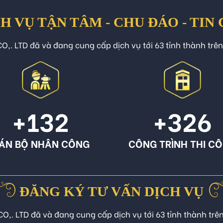
H VỤ TẬN TÂM - CHU ĐÁO - TIN
O,. LTD đã và đang cung cấp dịch vụ tới 63 tỉnh thành trê
+132
+326
ÁN BỘ NHÂN CÔNG
CÔNG TRÌNH THI C
ĐĂNG KÝ TƯ VẤN DỊCH VỤ
CO,. LTD đã và đang cung cấp dịch vụ tới 63 tỉnh thành trê