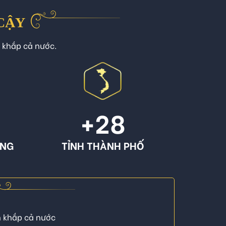
 CẬY
n khắp cả nước.
+
28
ÔNG
TỈNH THÀNH PHỐ
n khắp cả nước