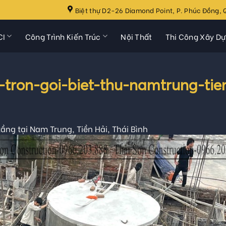
Biệt thự D2-26 Diamond Point, P. Phúc Đồng, Q
CI
Công Trình Kiến Trúc
Nội Thất
Thi Công Xây D
-tron-goi-biet-thu-namtrung-tie
 tầng tại Nam Trung, Tiền Hải, Thái Bình