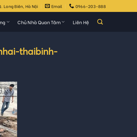
. Long Biên, Hà Nội
Email
0966-203-888
ựng
Chủ Nhà Quan Tâm
Liên Hệ
nhai-thaibinh-