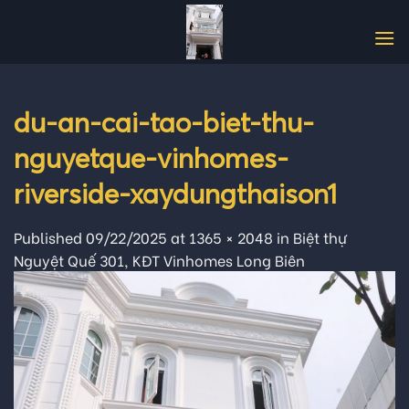
Skip
to
content
du-an-cai-tao-biet-thu-
nguyetque-vinhomes-
riverside-xaydungthaison1
Published
09/22/2025
at
1365 × 2048
in
Biệt thự
Nguyệt Quế 301, KĐT Vinhomes Long Biên