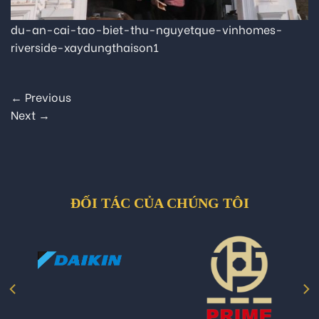
du-an-cai-tao-biet-thu-nguyetque-vinhomes-
riverside-xaydungthaison1
←
Previous
Next
→
ĐỐI TÁC CỦA CHÚNG TÔI