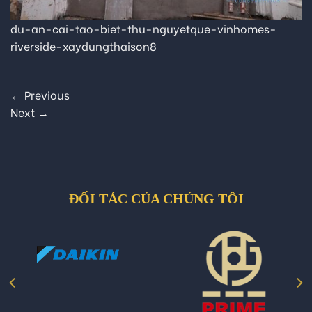
du-an-cai-tao-biet-thu-nguyetque-vinhomes-
riverside-xaydungthaison8
←
Previous
Next
→
ĐỐI TÁC CỦA CHÚNG TÔI