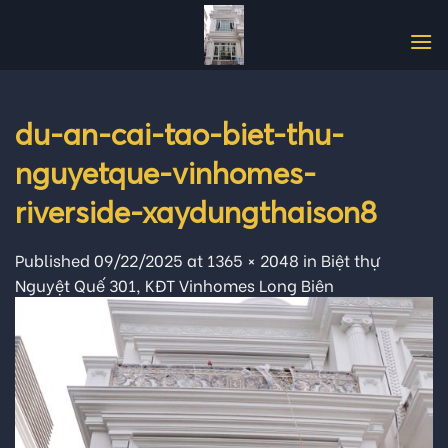
Skip
to
content
du-an-cai-tao-biet-thu-
nguyetque-vinhomes-
riverside-xaydungthaison8
Published
09/22/2025
at
1365 × 2048
in
Biệt thự
Nguyệt Quế 301, KĐT Vinhomes Long Biên