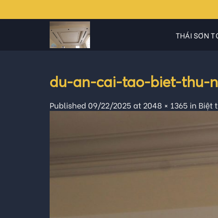
Skip
to
content
THÁI SƠN T
du-an-cai-tao-biet-thu-
Published
09/22/2025
at
2048 × 1365
in
Biệt