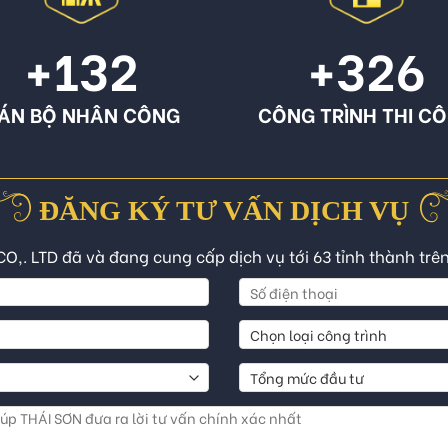
+132
+326
ÁN BỘ NHÂN CÔNG
CÔNG TRÌNH THI C
ĐĂNG KÝ TƯ VẤN DỊCH VỤ
CO,. LTD đã và đang cung cấp dịch vụ tới 63 tỉnh thành trê