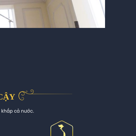
 CẬY
n khắp cả nước.