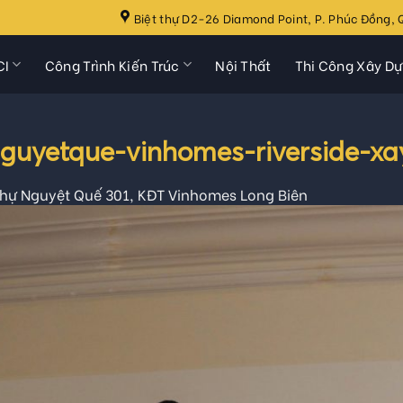
Biệt thự D2-26 Diamond Point, P. Phúc Đồng, Q
CI
Công Trình Kiến Trúc
Nội Thất
Thi Công Xây D
nguyetque-vinhomes-riverside-x
 thự Nguyệt Quế 301, KĐT Vinhomes Long Biên