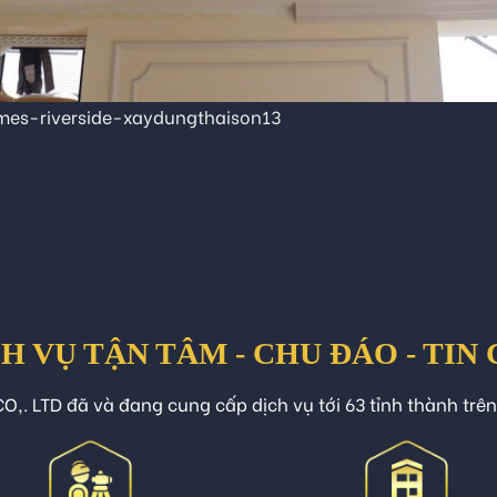
es-riverside-xaydungthaison13
H VỤ TẬN TÂM - CHU ĐÁO - TIN
O,. LTD đã và đang cung cấp dịch vụ tới 63 tỉnh thành trê