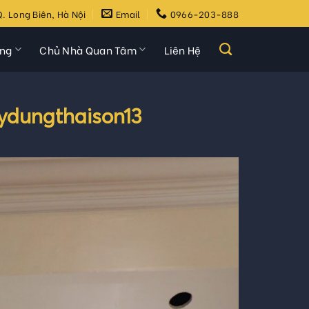
. Long Biên, Hà Nội
Email
0966-203-888
ựng
Chủ Nhà Quan Tâm
Liên Hệ
aydungthaison13