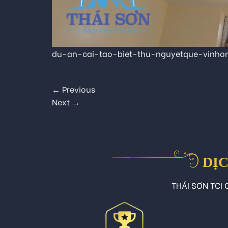
du-an-cai-tao-biet-thu-nguyetque-vinhom
←
Previous
Next
→
DỊC
THÁI SƠN TCI C