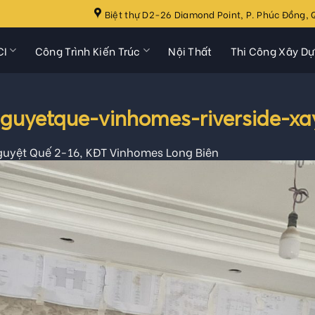
Biệt thự D2-26 Diamond Point, P. Phúc Đồng, Q
CI
Công Trình Kiến Trúc
Nội Thất
Thi Công Xây D
nguyetque-vinhomes-riverside-x
guyệt Quế 2-16, KĐT Vinhomes Long Biên