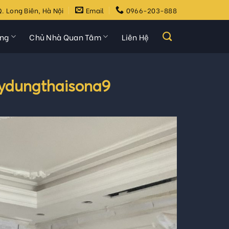
. Long Biên, Hà Nội
Email
0966-203-888
ựng
Chủ Nhà Quan Tâm
Liên Hệ
aydungthaisona9