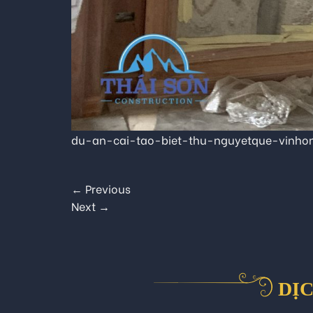
du-an-cai-tao-biet-thu-nguyetque-vinhom
←
Previous
Next
→
DỊC