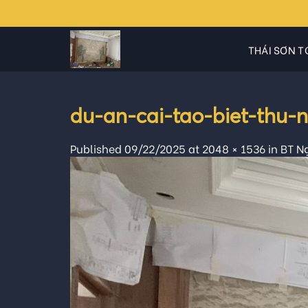
Skip
to
content
THÁI SƠN T
du-an-cai-tao-biet-thu-
Published
09/22/2025
at
2048 × 1536
in
BT N