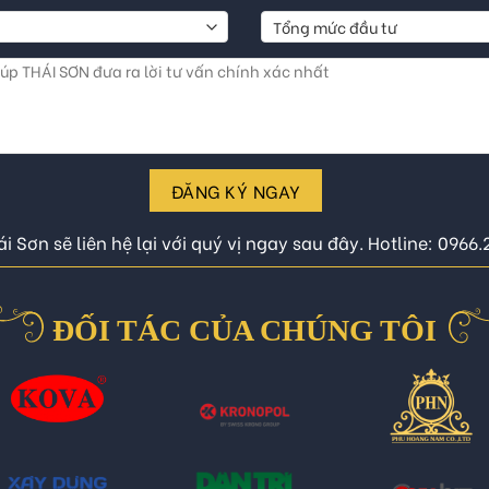
ĐĂNG KÝ NGAY
i Sơn sẽ liên hệ lại với quý vị ngay sau đây. Hotline: 0966
ĐỐI TÁC CỦA CHÚNG TÔI