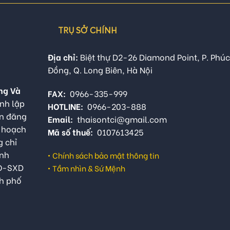
TRỤ SỞ CHÍNH
Địa chỉ:
Biệt thự D2-26 Diamond Point, P. Phúc
Đồng, Q. Long Biên, Hà Nội
ng Và
FAX:
0966-335-999
nh lập
HOTLINE:
0966-203-888
ận đăng
Email:
thaisontci@gmail.com
ế hoạch
Mã số thuế:
0107613425
g chỉ
anh
•
Chính sách bảo mật thông tin
QĐ-SXD
•
Tầm nhìn & Sứ Mệnh
h phố