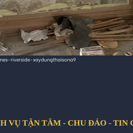
es-riverside-xaydungthaisona9
H VỤ TẬN TÂM - CHU ĐÁO - TIN