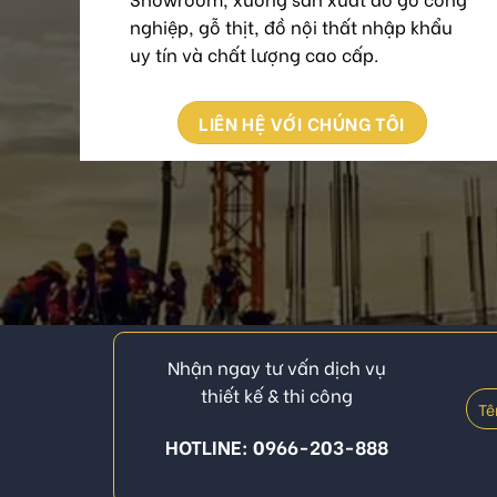
nghiệp, gỗ thịt, đồ nội thất nhập khẩu
uy tín và chất lượng cao cấp.
LIÊN HỆ VỚI CHÚNG TÔI
Nhận ngay tư vấn dịch vụ
thiết kế & thi công
HOTLINE: 0966-203-888