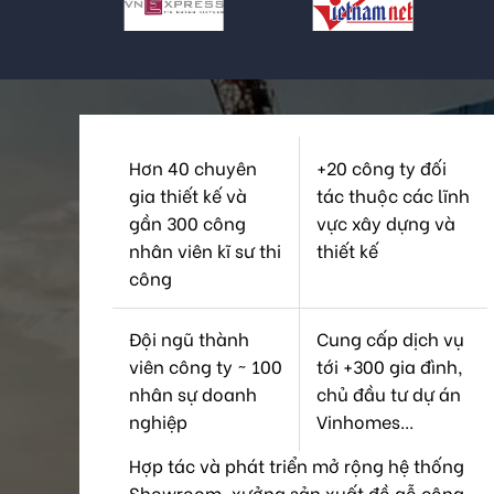
Hơn 40 chuyên
+20 công ty đối
gia thiết kế và
tác thuộc các lĩnh
gần 300 công
vực xây dựng và
nhân viên kĩ sư thi
thiết kế
công
Đội ngũ thành
Cung cấp dịch vụ
viên công ty ~ 100
tới +300 gia đình,
nhân sự doanh
chủ đầu tư dự án
nghiệp
Vinhomes...
Hợp tác và phát triển mở rộng hệ thống
Showroom, xưởng sản xuất đồ gỗ công