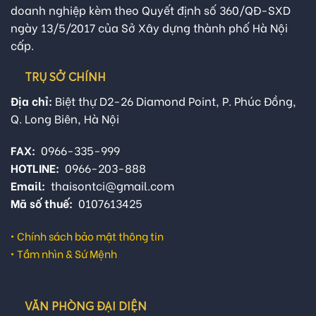
doanh nghiệp kèm theo Quyết định số 360/QĐ-SXD
ngày 13/5/2017 của Sở Xây dựng thành phố Hà Nội
cấp.
TRỤ SỞ CHÍNH
Địa chỉ:
Biệt thự D2-26 Diamond Point, P. Phúc Đồng,
Q. Long Biên, Hà Nội
FAX:
0966-335-999
HOTLINE:
0966-203-888
Email:
thaisontci@gmail.com
Mã số thuế:
0107613425
•
Chính sách bảo mật thông tin
•
Tầm nhìn & Sứ Mệnh
VĂN PHÒNG ĐẠI DIỆN