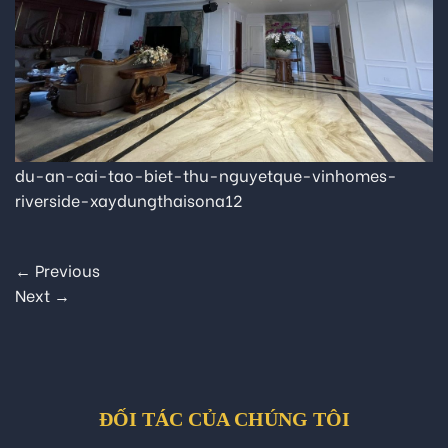
du-an-cai-tao-biet-thu-nguyetque-vinhomes-
riverside-xaydungthaisona12
←
Previous
Next
→
ĐỐI TÁC CỦA CHÚNG TÔI