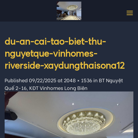
Skip
to
content
du-an-cai-tao-biet-thu-
nguyetque-vinhomes-
riverside-xaydungthaisona12
Published
09/22/2025
at
2048 × 1536
in
BT Nguyệt
Quế 2-16, KĐT Vinhomes Long Biên