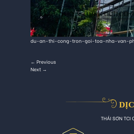
du-an-thi-cong-tron-goi-toa-nha-van-
←
Previous
Next
→
DỊC
THÁI SƠN TCI C