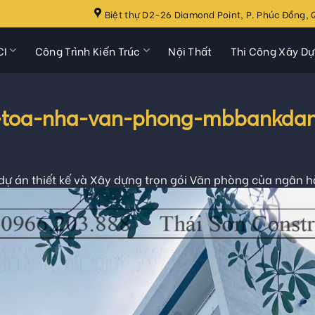
Biệt thự D2-26 Diamond Point, P. Phúc Đồng, Q
CI
Công Trình Kiến Trúc
Nội Thất
Thi Công Xây D
oi-toa-nha-van-phong-mbbankda
 dự án thiết kế và Xây dựng trọn gói Văn phòng của ngân 