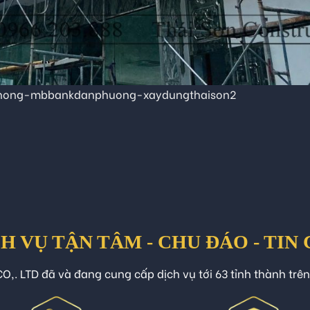
phong-mbbankdanphuong-xaydungthaison2
H VỤ TẬN TÂM - CHU ĐÁO - TIN
O,. LTD đã và đang cung cấp dịch vụ tới 63 tỉnh thành trê