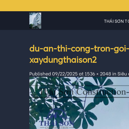
Skip
to
content
THÁI SƠN T
du-an-thi-cong-tron-g
xaydungthaison2
Published
09/22/2025
at
1536 × 2048
in
Siêu