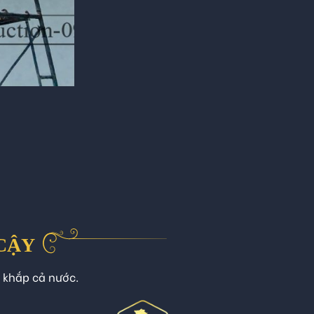
 CẬY
n khắp cả nước.