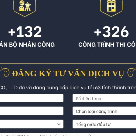
+132
+326
ÁN BỘ NHÂN CÔNG
CÔNG TRÌNH THI C
ĐĂNG KÝ TƯ VẤN DỊCH VỤ
CO,. LTD đã và đang cung cấp dịch vụ tới 63 tỉnh thành trê