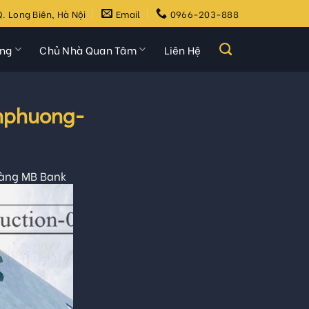
. Long Biên, Hà Nội
Email
0966-203-888
ựng
Chủ Nhà Quan Tâm
Liên Hệ
nphuong-
hàng MB Bank