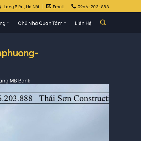
. Long Biên, Hà Nội
Email
0966-203-888
ựng
Chủ Nhà Quan Tâm
Liên Hệ
nphuong-
hàng MB Bank