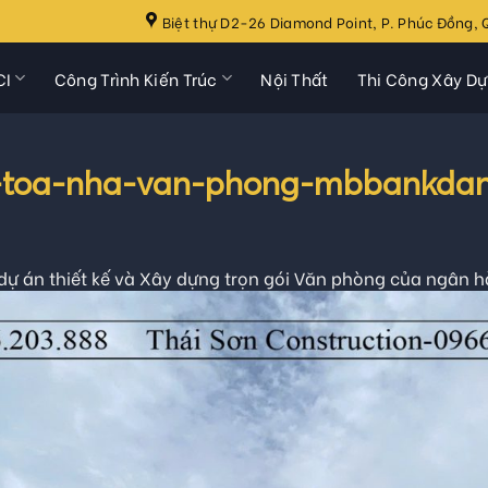
Biệt thự D2-26 Diamond Point, P. Phúc Đồng, Q
CI
Công Trình Kiến Trúc
Nội Thất
Thi Công Xây D
oi-toa-nha-van-phong-mbbankda
 dự án thiết kế và Xây dựng trọn gói Văn phòng của ngân 