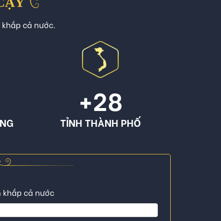
 CẬY
n khắp cả nước.
+
28
ÔNG
TỈNH THÀNH PHỐ
n khắp cả nước