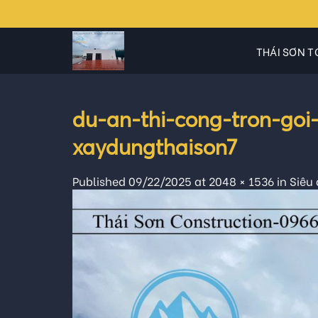
Skip
to
content
THÁI SƠN T
du-an-thi-cong-tron-g
xaydungthaison7
Published
09/22/2025
at
2048 × 1536
in
Siêu