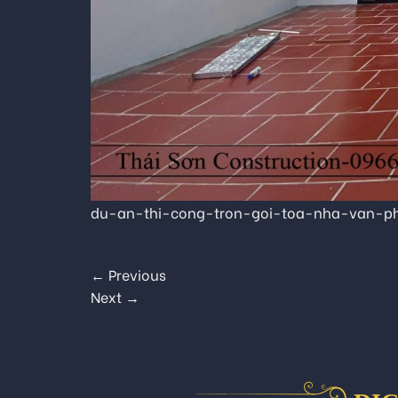
du-an-thi-cong-tron-goi-toa-nha-van-
←
Previous
Next
→