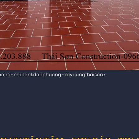
phong-mbbankdanphuong-xaydungthaison7