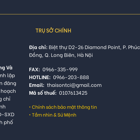
TRỤ SỞ CHÍNH
Địa chỉ:
Biệt thự D2-26 Diamond Point, P. Phúc
Đồng, Q. Long Biên, Hà Nội
ng Và
FAX:
0966-335-999
nh lập
HOTLINE:
0966-203-888
ận đăng
Email:
thaisontci@gmail.com
ế hoạch
Mã số thuế:
0107613425
g chỉ
anh
•
Chính sách bảo mật thông tin
QĐ-SXD
•
Tầm nhìn & Sứ Mệnh
h phố