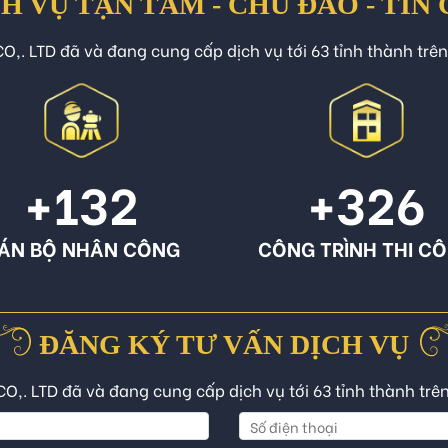
H VỤ TẬN TÂM - CHU ĐÁO - TIN
O,. LTD đã và đang cung cấp dịch vụ tới 63 tỉnh thành trê
+132
+326
ÁN BỘ NHÂN CÔNG
CÔNG TRÌNH THI C
ĐĂNG KÝ TƯ VẤN DỊCH VỤ
CO,. LTD đã và đang cung cấp dịch vụ tới 63 tỉnh thành trê