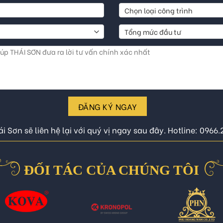
ĐĂNG KÝ NGAY
i Sơn sẽ liên hệ lại với quý vị ngay sau đây. Hotline: 0966
ĐỐI TÁC CỦA CHÚNG TÔI