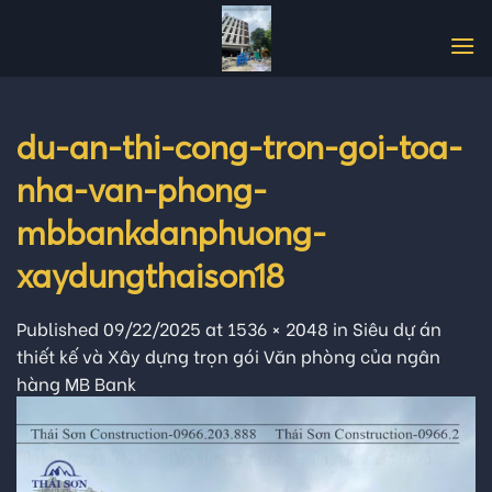
Skip
to
content
du-an-thi-cong-tron-goi-toa-
nha-van-phong-
mbbankdanphuong-
xaydungthaison18
Published
09/22/2025
at
1536 × 2048
in
Siêu dự án
thiết kế và Xây dựng trọn gói Văn phòng của ngân
hàng MB Bank