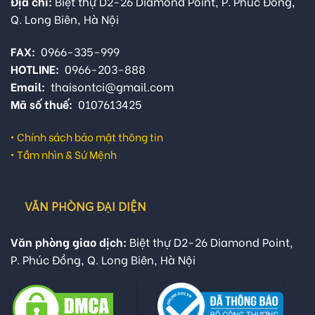
Địa chỉ:
Biệt thự D2-26 Diamond Point, P. Phúc Đồng,
Q. Long Biên, Hà Nội
FAX:
0966-335-999
HOTLINE:
0966-203-888
Email:
thaisontci@gmail.com
Mã số thuế:
0107613425
•
Chính sách bảo mật thông tin
•
Tầm nhìn & Sứ Mệnh
VĂN PHÒNG ĐẠI DIỆN
Văn phòng giao dịch:
Biệt thự D2-26 Diamond Point,
P. Phúc Đồng, Q. Long Biên, Hà Nội