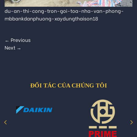
du-an-thi-cong-tron-goi-toa-nha-van-phong-
mbbankdanphuong-xaydungthaison18
←
Previous
Next
→
ĐỐI TÁC CỦA CHÚNG TÔI