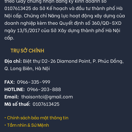
theo Giấy chứng nhận đăng ký kinh doanh số
0107613425 do Sở Kế hoạch và đầu tư thành phố Hà
Nội cấp. Chứng chỉ Năng lực hoạt động xây dựng của
doanh nghiệp kèm theo Quyết định số 360/QĐ-SXD
ngày 13/5/2017 của Sở Xây dựng thành phố Hà Nội
cấp.
TRỤ SỞ CHÍNH
Địa chỉ:
Biệt thự D2-26 Diamond Point, P. Phúc Đồng,
Q. Long Biên, Hà Nội
FAX:
0966-335-999
HOTLINE:
0966-203-888
Email:
thaisontci@gmail.com
Mã số thuế:
0107613425
•
Chính sách bảo mật thông tin
•
Tầm nhìn & Sứ Mệnh