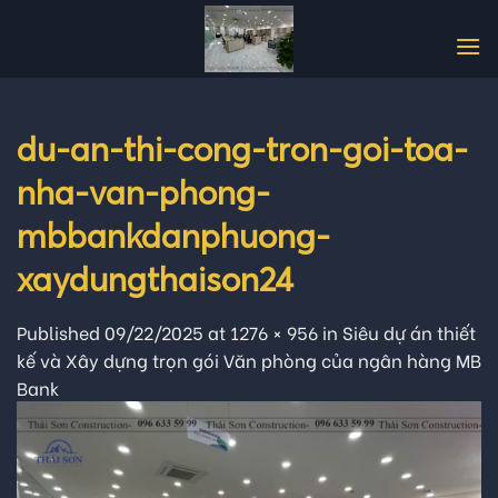
Skip
to
content
du-an-thi-cong-tron-goi-toa-
nha-van-phong-
mbbankdanphuong-
xaydungthaison24
Published
09/22/2025
at
1276 × 956
in
Siêu dự án thiết
kế và Xây dựng trọn gói Văn phòng của ngân hàng MB
Bank