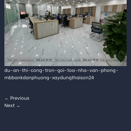
du-an-thi-cong-tron-goi-toa-nha-van-phong-
mbbankdanphuong-xaydungthaison24
←
Previous
Next
→