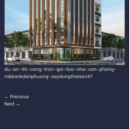
du-an-thi-cong-tron-goi-toa-nha-van-phong-
mbbankdanphuong-xaydungthaison47
←
Previous
Next
→