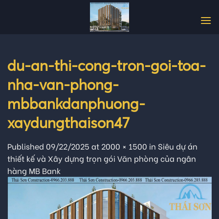
Skip
to
content
du-an-thi-cong-tron-goi-toa-
nha-van-phong-
mbbankdanphuong-
xaydungthaison47
Published
09/22/2025
at
2000 × 1500
in
Siêu dự án
thiết kế và Xây dựng trọn gói Văn phòng của ngân
hàng MB Bank