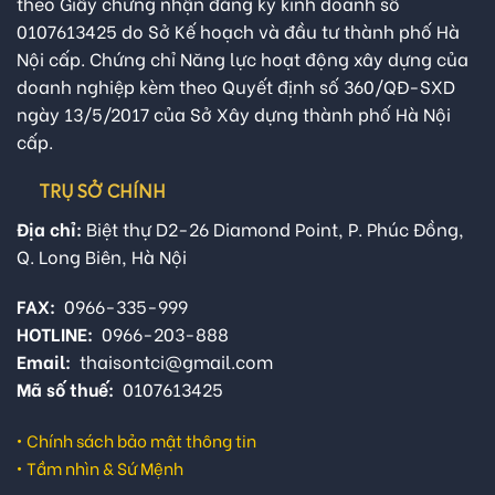
theo Giấy chứng nhận đăng ký kinh doanh số
0107613425 do Sở Kế hoạch và đầu tư thành phố Hà
Nội cấp. Chứng chỉ Năng lực hoạt động xây dựng của
doanh nghiệp kèm theo Quyết định số 360/QĐ-SXD
ngày 13/5/2017 của Sở Xây dựng thành phố Hà Nội
cấp.
TRỤ SỞ CHÍNH
Địa chỉ:
Biệt thự D2-26 Diamond Point, P. Phúc Đồng,
Q. Long Biên, Hà Nội
FAX:
0966-335-999
HOTLINE:
0966-203-888
Email:
thaisontci@gmail.com
Mã số thuế:
0107613425
•
Chính sách bảo mật thông tin
•
Tầm nhìn & Sứ Mệnh