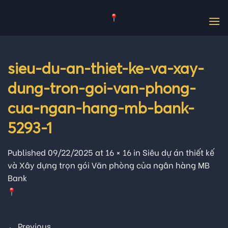
Skip
to
content
sieu-du-an-thiet-ke-va-xay-
dung-tron-goi-van-phong-
cua-ngan-hang-mb-bank-
5293-1
Published
09/22/2025
at
16 × 16
in
Siêu dự án thiết kế
và Xây dựng trọn gói Văn phòng của ngân hàng MB
Bank
←
Previous