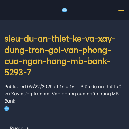
Skip
to
content
sieu-du-an-thiet-ke-va-xay-
dung-tron-goi-van-phong-
cua-ngan-hang-mb-bank-
5293-7
Published
09/22/2025
at
16 × 16
in
Siêu dự án thiết kế
và Xây dựng trọn gói Văn phòng của ngân hàng MB
Bank
←
Previous