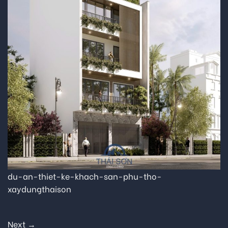
du-an-thiet-ke-khach-san-phu-tho-
xaydungthaison
Next
→