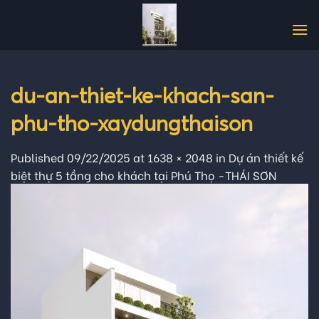
Skip
to
content
du-an-thiet-ke-khach-san-
phu-tho-xaydungthaison
Published
09/22/2025
at
1638 × 2048
in
Dự án thiết kế
biệt thự 5 tầng cho khách tại Phú Thọ -THÁI SƠN