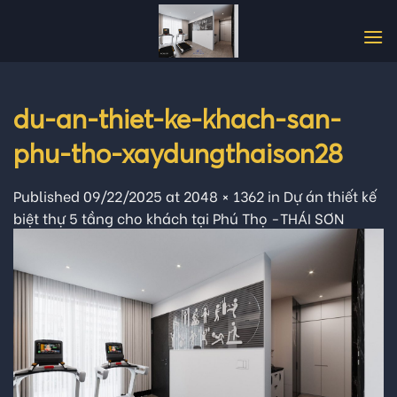
Skip
to
content
du-an-thiet-ke-khach-san-
phu-tho-xaydungthaison28
Published
09/22/2025
at
2048 × 1362
in
Dự án thiết kế
biệt thự 5 tầng cho khách tại Phú Thọ -THÁI SƠN