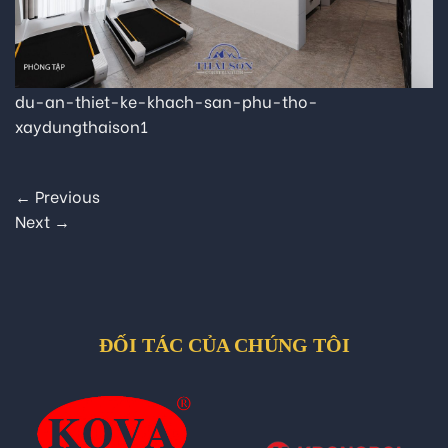
du-an-thiet-ke-khach-san-phu-tho-
xaydungthaison1
←
Previous
Next
→
ĐỐI TÁC CỦA CHÚNG TÔI