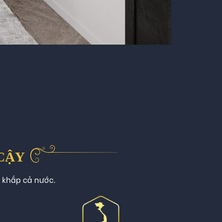
 CẬY
n khắp cả nước.