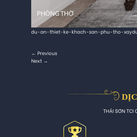
du-an-thiet-ke-khach-san-phu-tho-xaydu
←
Previous
Next
→
DỊC
THÁI SƠN TCI C