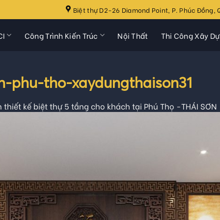
Biệt thự D2-26 Diamond Point, P. Phúc Đồng, Q
CI
Công Trình Kiến Trúc
Nội Thất
Thi Công Xây D
n-phu-tho-xaydungthaison31
 thiết kế biệt thự 5 tầng cho khách tại Phú Thọ -THÁI SƠN