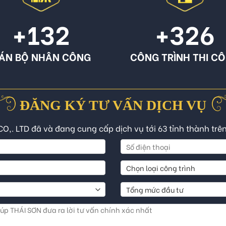
+132
+326
ÁN BỘ NHÂN CÔNG
CÔNG TRÌNH THI C
ĐĂNG KÝ TƯ VẤN DỊCH VỤ
CO,. LTD đã và đang cung cấp dịch vụ tới 63 tỉnh thành trê