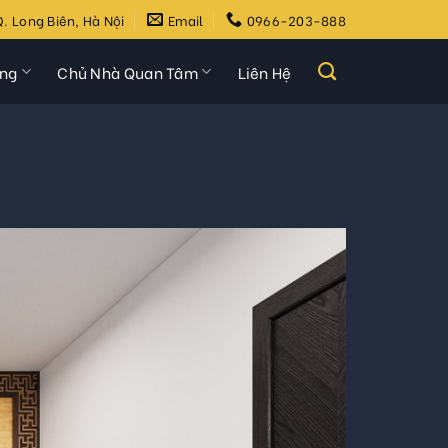
. Long Biên, Hà Nội
Email
0966-203-888
ựng
Chủ Nhà Quan Tâm
Liên Hệ