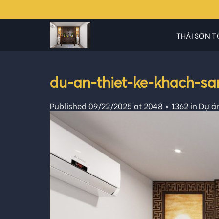
Skip
to
content
THÁI SƠN T
du-an-thiet-ke-khach-sa
Published
09/22/2025
at
2048 × 1362
in
Dự án