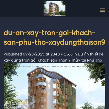
Skip
to
content
du-an-xay-tron-goi-khach-
san-phu-tho-xaydungthaison9
Published
09/23/2025
at
2048 × 1366
in
Dự án thiết kế
xây dựng trọn gói Khách sạn Thanh Thủy tại Phú Thọ