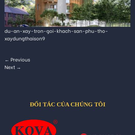
du-an-xay-tron-goi-khach-san-phu-tho-
xaydungthaison9
←
Previous
Next
→
ĐỐI TÁC CỦA CHÚNG TÔI