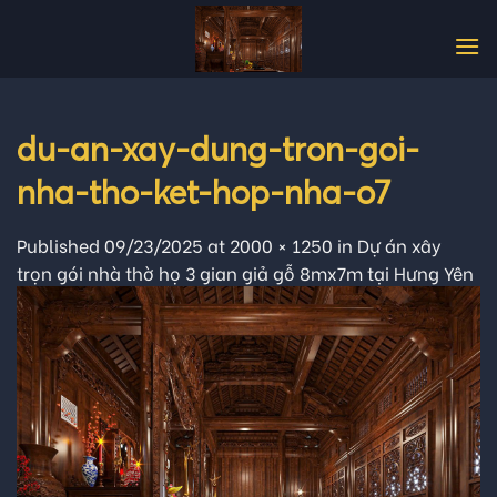
Skip
to
content
du-an-xay-dung-tron-goi-
nha-tho-ket-hop-nha-o7
Published
09/23/2025
at
2000 × 1250
in
Dự án xây
trọn gói nhà thờ họ 3 gian giả gỗ 8mx7m tại Hưng Yên