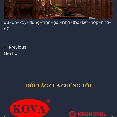
du-an-xay-dung-tron-goi-nha-tho-ket-hop-nha-
o7
←
Previous
Next
→
ĐỐI TÁC CỦA CHÚNG TÔI