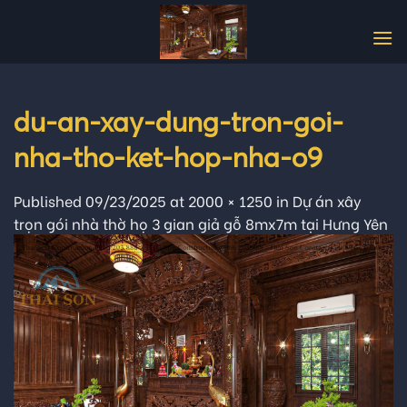
Skip
to
content
du-an-xay-dung-tron-goi-
nha-tho-ket-hop-nha-o9
Published
09/23/2025
at
2000 × 1250
in
Dự án xây
trọn gói nhà thờ họ 3 gian giả gỗ 8mx7m tại Hưng Yên