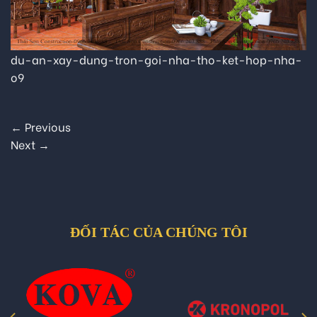
du-an-xay-dung-tron-goi-nha-tho-ket-hop-nha-
o9
←
Previous
Next
→
ĐỐI TÁC CỦA CHÚNG TÔI