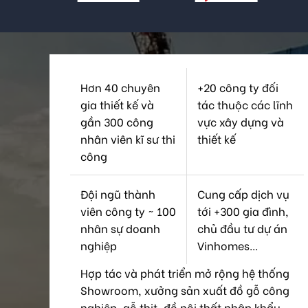
Hơn 40 chuyên
+20 công ty đối
gia thiết kế và
tác thuộc các lĩnh
gần 300 công
vực xây dựng và
nhân viên kĩ sư thi
thiết kế
công
Đội ngũ thành
Cung cấp dịch vụ
viên công ty ~ 100
tới +300 gia đình,
nhân sự doanh
chủ đầu tư dự án
nghiệp
Vinhomes...
Hợp tác và phát triển mở rộng hệ thống
Showroom, xưởng sản xuất đồ gỗ công
nghiệp, gỗ thịt, đồ nội thất nhập khẩu