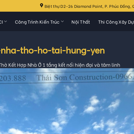
Biệt thự D2-26 Diamond Point, P. Phúc Đồng, Q
CI
Công Trình Kiến Trúc
Nội Thất
Thi Công Xây D
-nha-tho-ho-tai-hung-yen
hờ Kết Hợp Nhà Ở 1 tầng kết nối hiện đại và tâm linh