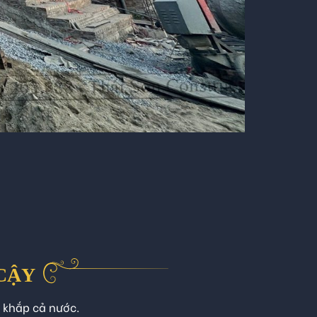
 CẬY
n khắp cả nước.