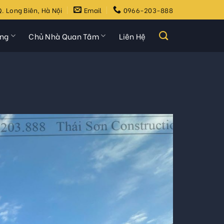
. Long Biên, Hà Nội
Email
0966-203-888
ựng
Chủ Nhà Quan Tâm
Liên Hệ