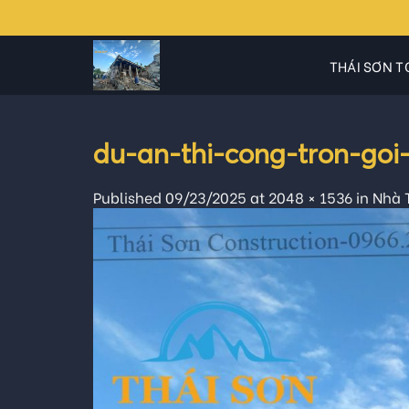
Skip
to
content
THÁI SƠN T
du-an-thi-cong-tron-goi
Published
09/23/2025
at
2048 × 1536
in
Nhà T