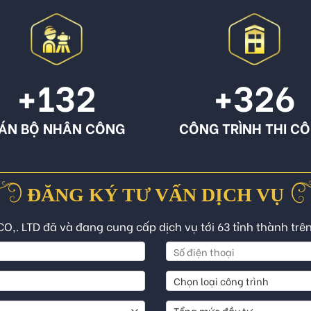
+132
+326
ÁN BỘ NHÂN CÔNG
CÔNG TRÌNH THI C
ĐĂNG KÝ TƯ VẤN DỊCH VỤ
CO,. LTD đã và đang cung cấp dịch vụ tới 63 tỉnh thành trê