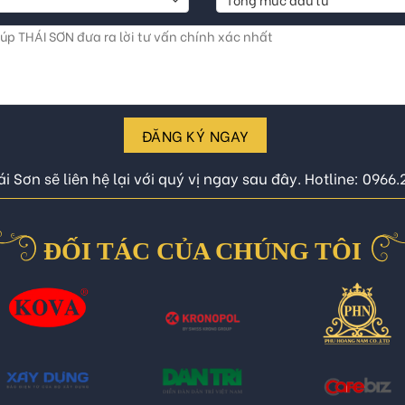
ĐĂNG KÝ NGAY
i Sơn sẽ liên hệ lại với quý vị ngay sau đây. Hotline: 0966
ĐỐI TÁC CỦA CHÚNG TÔI