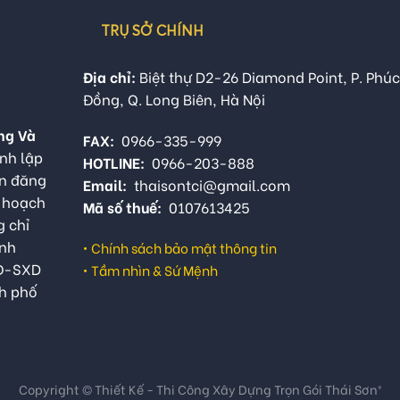
TRỤ SỞ CHÍNH
Địa chỉ:
Biệt thự D2-26 Diamond Point, P. Phúc
Đồng, Q. Long Biên, Hà Nội
ng Và
FAX:
0966-335-999
nh lập
HOTLINE:
0966-203-888
ận đăng
Email:
thaisontci@gmail.com
ế hoạch
Mã số thuế:
0107613425
g chỉ
anh
•
Chính sách bảo mật thông tin
QĐ-SXD
•
Tầm nhìn & Sứ Mệnh
h phố
Copyright © Thiết Kế - Thi Công Xây Dựng Trọn Gói Thái Sơn®