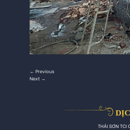
←
Previous
Next
→
DỊC
THÁI SƠN TCI C