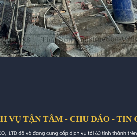
H VỤ TẬN TÂM - CHU ĐÁO - TIN
O,. LTD đã và đang cung cấp dịch vụ tới 63 tỉnh thành trê