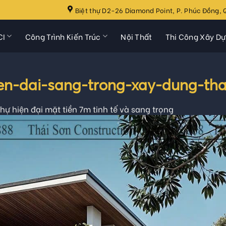
Biệt thự D2-26 Diamond Point, P. Phúc Đồng, Q
CI
Công Trình Kiến Trúc
Nội Thất
Thi Công Xây D
ien-dai-sang-trong-xay-dung-tha
thự hiện đại mặt tiền 7m tinh tế và sang trọng