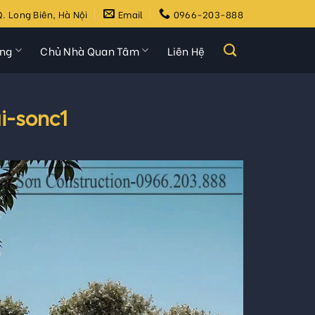
. Long Biên, Hà Nội
Email
0966-203-888
ựng
Chủ Nhà Quan Tâm
Liên Hệ
i-sonc1