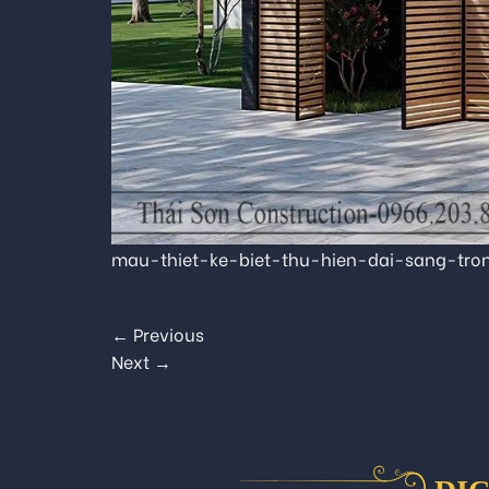
mau-thiet-ke-biet-thu-hien-dai-sang-tro
←
Previous
Next
→