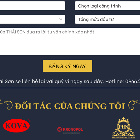
ĐĂNG KÝ NGAY
i Sơn sẽ liên hệ lại với quý vị ngay sau đây. Hotline: 0966
ĐỐI TÁC CỦA CHÚNG TÔI