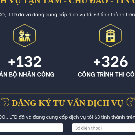
H VỤ TẬN TÂM - CHU ĐÁO - TIN
O,. LTD đã và đang cung cấp dịch vụ tới 63 tỉnh thành trê
+132
+326
ÁN BỘ NHÂN CÔNG
CÔNG TRÌNH THI C
ĐĂNG KÝ TƯ VẤN DỊCH VỤ
CO,. LTD đã và đang cung cấp dịch vụ tới 63 tỉnh thành trê