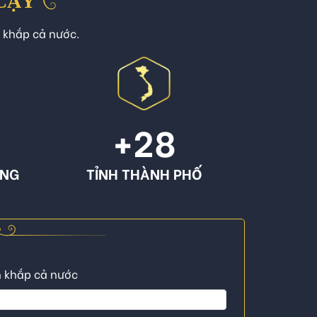
 CẬY
n khắp cả nước.
+
28
ÔNG
TỈNH THÀNH PHỐ
n khắp cả nước