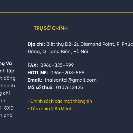
TRỤ SỞ CHÍNH
Địa chỉ:
Biệt thự D2-26 Diamond Point, P. Phúc
Đồng, Q. Long Biên, Hà Nội
ng Và
FAX:
0966-335-999
nh lập
HOTLINE:
0966-203-888
ận đăng
Email:
thaisontci@gmail.com
ế hoạch
Mã số thuế:
0107613425
g chỉ
anh
•
Chính sách bảo mật thông tin
QĐ-SXD
•
Tầm nhìn & Sứ Mệnh
h phố