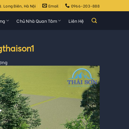
. Long Biên, Hà Nội
Email
0966-203-888
ựng
Chủ Nhà Quan Tâm
Liên Hệ
gthaison1
ương