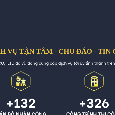
H VỤ TẬN TÂM - CHU ĐÁO - TIN
O,. LTD đã và đang cung cấp dịch vụ tới 63 tỉnh thành trê
+132
+326
ÁN BỘ NHÂN CÔNG
CÔNG TRÌNH THI C