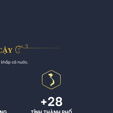
 CẬY
n khắp cả nước.
+
28
ÔNG
TỈNH THÀNH PHỐ