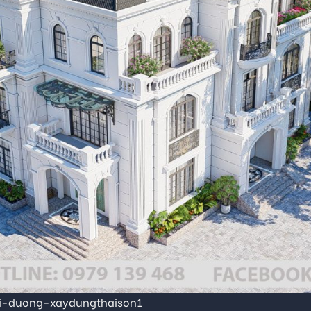
ai-duong-xaydungthaison1