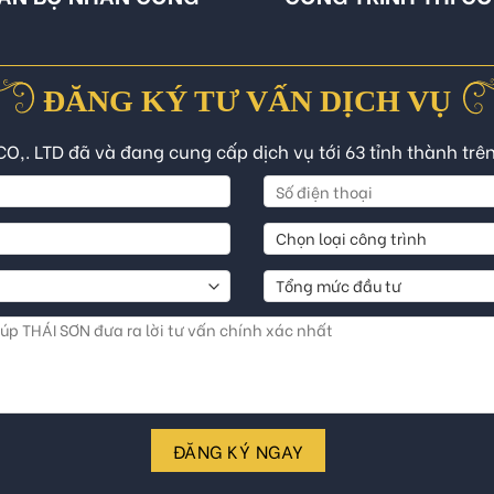
ĐĂNG KÝ TƯ VẤN DỊCH VỤ
CO,. LTD đã và đang cung cấp dịch vụ tới 63 tỉnh thành trê
ĐĂNG KÝ NGAY