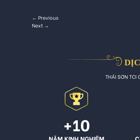
←
Previous
Next
→
DỊC
THÁI SƠN TCI C
+10
NĂM KINH NGHIỆM
C