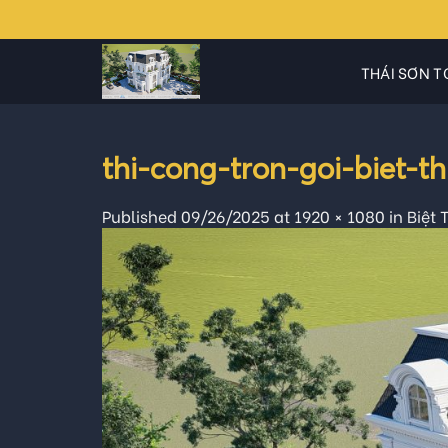
Skip
to
content
THÁI SƠN T
thi-cong-tron-goi-biet-
Published
09/26/2025
at
1920 × 1080
in
Biệt 