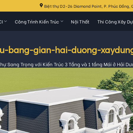
Biệt thự D2-26 Diamond Point, P. Phúc Đồng, Q
CI
Công Trình Kiến Trúc
Nội Thất
Thi Công Xây D
thu-bang-gian-hai-duong-xaydun
Thự Sang Trọng với Kiến Trúc 3 Tầng và 1 tầng Mái ở Hải D