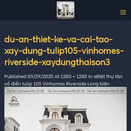
Skip
to
content
du-an-thiet-ke-va-cai-tao-
xay-dung-tulip105-vinhomes-
riverside-xaydungthaison3
Published
09/29/2025
at
1280 × 1280
in
aBiệt thự tân
cổ điển tulip 105 Vinhomes Riverside Long biên