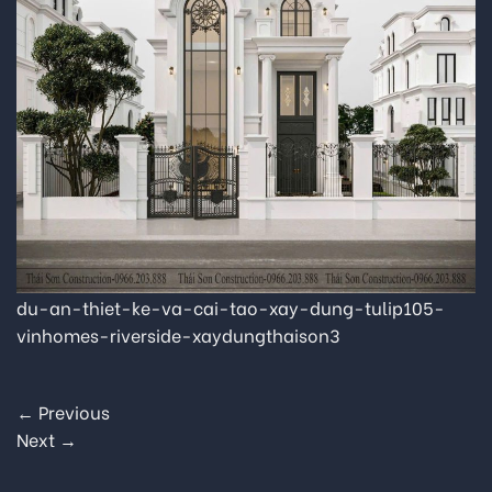
du-an-thiet-ke-va-cai-tao-xay-dung-tulip105-
vinhomes-riverside-xaydungthaison3
←
Previous
Next
→