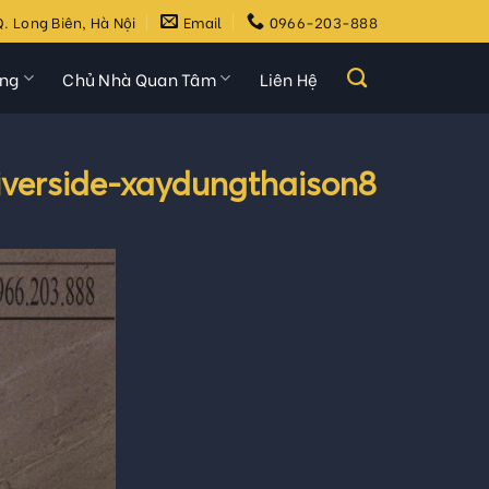
. Long Biên, Hà Nội
Email
0966-203-888
ựng
Chủ Nhà Quan Tâm
Liên Hệ
iverside-xaydungthaison8