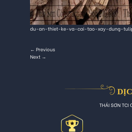
du-an-thiet-ke-va-cai-tao-xay-dung-tuli
←
Previous
Next
→
DỊC
THÁI SƠN TCI C