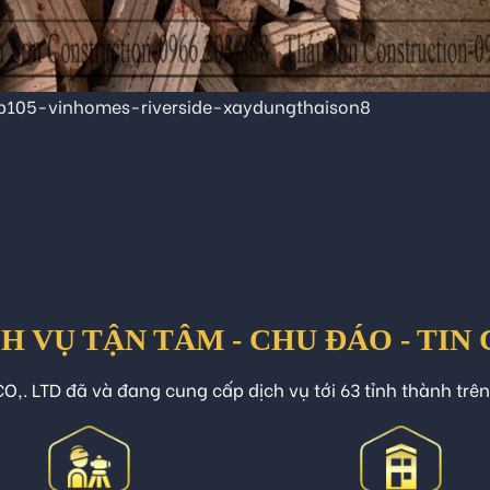
p105-vinhomes-riverside-xaydungthaison8
H VỤ TẬN TÂM - CHU ĐÁO - TIN
O,. LTD đã và đang cung cấp dịch vụ tới 63 tỉnh thành trê