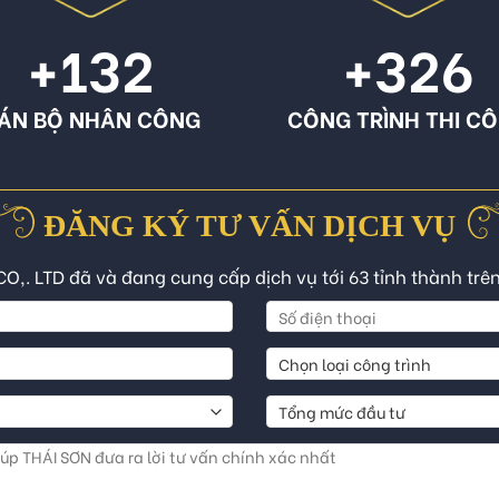
+132
+326
ÁN BỘ NHÂN CÔNG
CÔNG TRÌNH THI C
ĐĂNG KÝ TƯ VẤN DỊCH VỤ
CO,. LTD đã và đang cung cấp dịch vụ tới 63 tỉnh thành trê