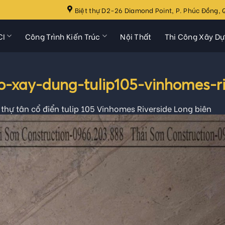
Biệt thự D2-26 Diamond Point, P. Phúc Đồng, Q
CI
Công Trình Kiến Trúc
Nội Thất
Thi Công Xây D
ao-xay-dung-tulip105-vinhomes-r
 thự tân cổ điển tulip 105 Vinhomes Riverside Long biên