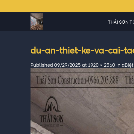
Skip
to
content
THÁI SƠN T
du-an-thiet-ke-va-cai-t
Published
09/29/2025
at
1920 × 2560
in
aBiệt