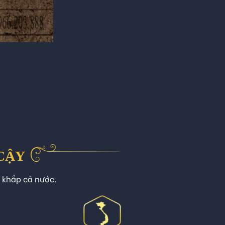
 CẬY
n khắp cả nước.