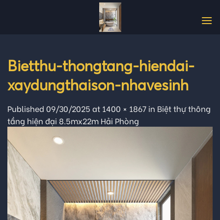
Skip
to
content
Bietthu-thongtang-hiendai-
xaydungthaison-nhavesinh
Published
09/30/2025
at
1400 × 1867
in
Biệt thự thông
tầng hiện đại 8.5mx22m Hải Phòng