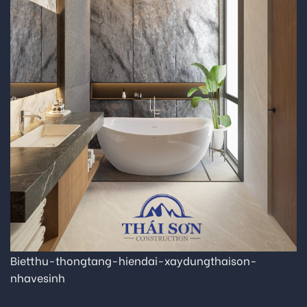
Bietthu-thongtang-hiendai-xaydungthaison-
nhavesinh