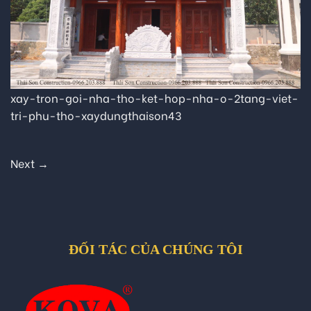
xay-tron-goi-nha-tho-ket-hop-nha-o-2tang-viet-
tri-phu-tho-xaydungthaison43
Next
→
ĐỐI TÁC CỦA CHÚNG TÔI