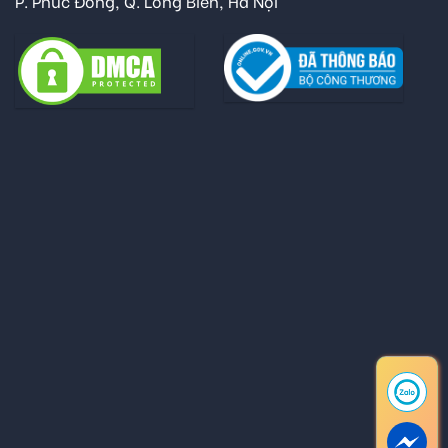
P. Phúc Đồng, Q. Long Biên, Hà Nội