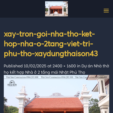
Skip
to
content
xay-tron-goi-nha-tho-ket-
hop-nha-o-2tang-viet-tri-
phu-tho-xaydungthaison43
Published
10/02/2025
at
2400 × 1600
in
Dự án Nhà thờ
họ kết hợp Nhà ở 2 tầng mái Nhật Phú Thọ