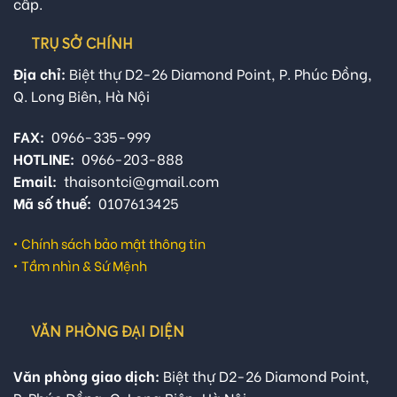
cấp.
TRỤ SỞ CHÍNH
Địa chỉ:
Biệt thự D2-26 Diamond Point, P. Phúc Đồng,
Q. Long Biên, Hà Nội
FAX:
0966-335-999
HOTLINE:
0966-203-888
Email:
thaisontci@gmail.com
Mã số thuế:
0107613425
•
Chính sách bảo mật thông tin
•
Tầm nhìn & Sứ Mệnh
VĂN PHÒNG ĐẠI DIỆN
Văn phòng giao dịch:
Biệt thự D2-26 Diamond Point,