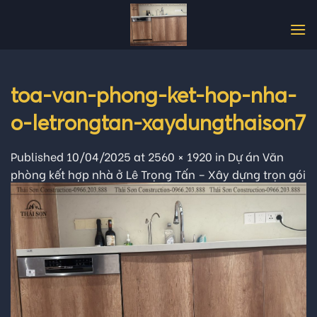
Skip
to
content
toa-van-phong-ket-hop-nha-
o-letrongtan-xaydungthaison7
Published
10/04/2025
at
2560 × 1920
in
Dự án Văn
phòng kết hợp nhà ở Lê Trọng Tấn – Xây dựng trọn gói