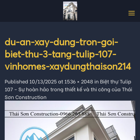
Skip
to
content
du-an-xay-dung-tron-goi-
biet-thu-3-tang-tulip-107-
vinhomes-xaydungthaison214
Published
10/13/2025
at
1536 × 2048
in
Biệt thự Tulip
107 – Sự hoàn hảo trong thiết kế và thi công của Thái
Sơn Construction