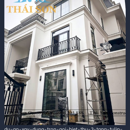
du-an-xay-dung-tron-goi-biet-thu-3-tang-tulip-