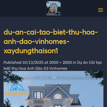
Skip
to
content
du-an-cai-tao-biet-thu-hoa-
anh-dao-vinhomes-
xaydungthaison1
Published
10/13/2025
at
2000 × 2000
in
Dự án Cải tạo
biệt thự Hoa Anh Đào 03 Vinhomes