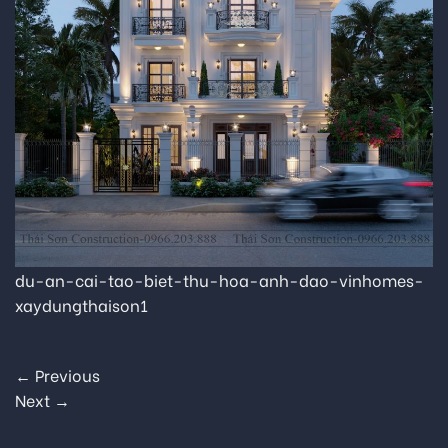
du-an-cai-tao-biet-thu-hoa-anh-dao-vinhomes-
xaydungthaison1
←
Previous
Next
→