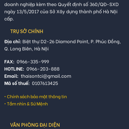
doanh nghiệp kèm theo Quyết định số 360/QĐ-SXD
ngày 13/5/2017 của Sở Xây dựng thành phố Hà Nội
cấp.
TRỤ SỞ CHÍNH
Địa chỉ:
Biệt thự D2-26 Diamond Point, P. Phúc Đồng,
Q. Long Biên, Hà Nội
FAX:
0966-335-999
HOTLINE:
0966-203-888
Email:
thaisontci@gmail.com
Mã số thuế:
0107613425
•
Chính sách bảo mật thông tin
•
Tầm nhìn & Sứ Mệnh
VĂN PHÒNG ĐẠI DIỆN