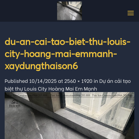
Skip
to
content
du-an-cai-tao-biet-thu-louis-
city-hoang-mai-emmanh-
xaydungthaison6
Published
10/14/2025
at
2560 × 1920
in
Dự án cải tạo
biệt thự Louis City Hoàng Mai Em Mạnh