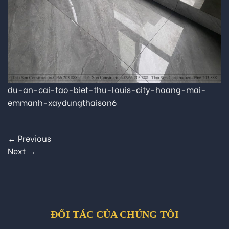
du-an-cai-tao-biet-thu-louis-city-hoang-mai-
emmanh-xaydungthaison6
←
Previous
Next
→
ĐỐI TÁC CỦA CHÚNG TÔI