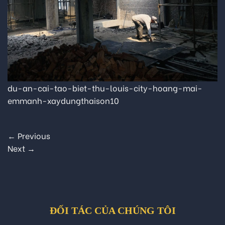
du-an-cai-tao-biet-thu-louis-city-hoang-mai-
emmanh-xaydungthaison10
←
Previous
Next
→
ĐỐI TÁC CỦA CHÚNG TÔI