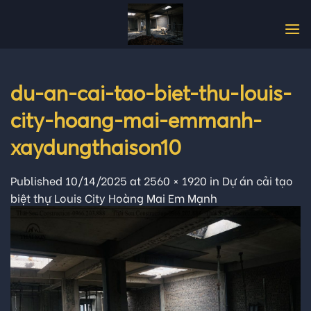
Skip
to
content
du-an-cai-tao-biet-thu-louis-
city-hoang-mai-emmanh-
xaydungthaison10
Published
10/14/2025
at
2560 × 1920
in
Dự án cải tạo
biệt thự Louis City Hoàng Mai Em Mạnh