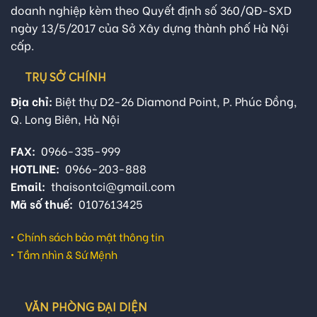
doanh nghiệp kèm theo Quyết định số 360/QĐ-SXD
ngày 13/5/2017 của Sở Xây dựng thành phố Hà Nội
cấp.
TRỤ SỞ CHÍNH
Địa chỉ:
Biệt thự D2-26 Diamond Point, P. Phúc Đồng,
Q. Long Biên, Hà Nội
FAX:
0966-335-999
HOTLINE:
0966-203-888
Email:
thaisontci@gmail.com
Mã số thuế:
0107613425
•
Chính sách bảo mật thông tin
•
Tầm nhìn & Sứ Mệnh
VĂN PHÒNG ĐẠI DIỆN