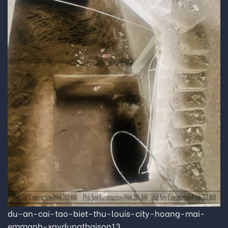
du-an-cai-tao-biet-thu-louis-city-hoang-mai-
emmanh-xaydungthaison13