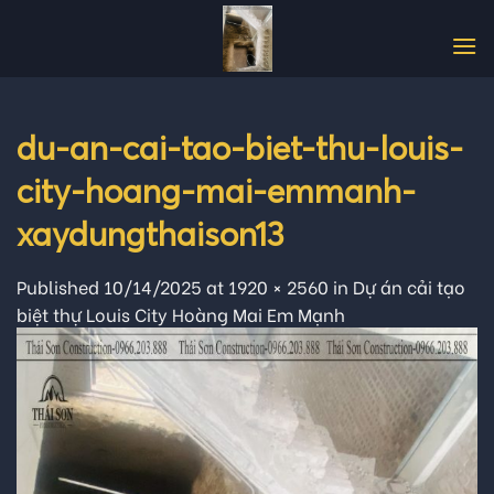
Skip
to
content
du-an-cai-tao-biet-thu-louis-
city-hoang-mai-emmanh-
xaydungthaison13
Published
10/14/2025
at
1920 × 2560
in
Dự án cải tạo
biệt thự Louis City Hoàng Mai Em Mạnh