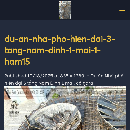
Skip
to
content
du-an-nha-pho-hien-dai-3-
tang-nam-dinh-1-mai-1-
ham15
Published
10/18/2025
at
835 × 1280
in
Dự án Nhà phố
hiện đại 6 tầng Nam Định 1 mái, có gara