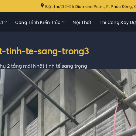
Biệt thự D2-26 Diamond Point, P. Phúc Đồng, Q
CI
Công Trình Kiến Trúc
Nội Thất
Thi Công Xây D
t-tinh-te-sang-trong3
thự 2 tầng mái Nhật tinh tế sang trọng