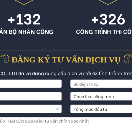
+132
+326
ÁN BỘ NHÂN CÔNG
CÔNG TRÌNH THI C
ĐĂNG KÝ TƯ VẤN DỊCH VỤ
CO,. LTD đã và đang cung cấp dịch vụ tới 63 tỉnh thành trê