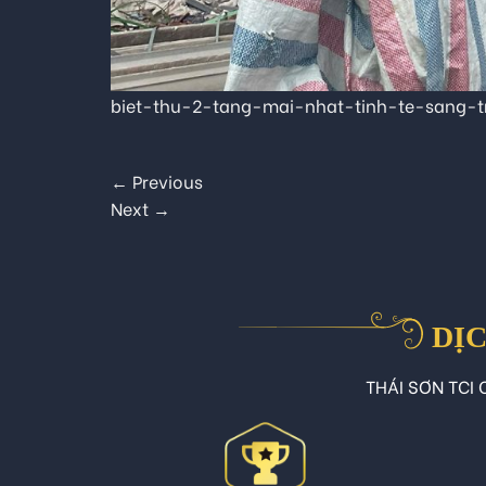
biet-thu-2-tang-mai-nhat-tinh-te-sang-t
←
Previous
Next
→
DỊC
THÁI SƠN TCI C