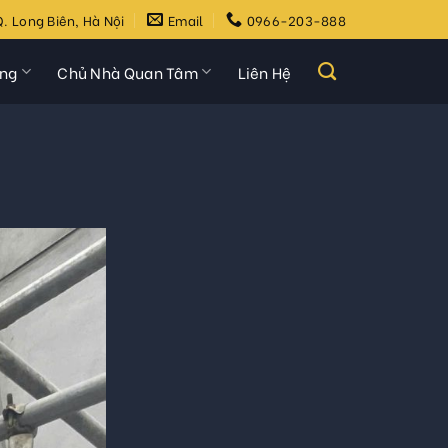
. Long Biên, Hà Nội
Email
0966-203-888
ựng
Chủ Nhà Quan Tâm
Liên Hệ