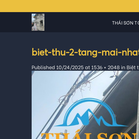
Skip
to
content
THÁI SƠN T
biet-thu-2-tang-mai-nha
Published
10/24/2025
at
1536 × 2048
in
Biệt 