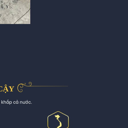
 CẬY
n khắp cả nước.