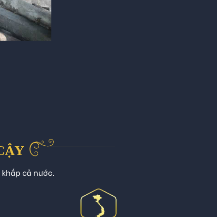
 CẬY
n khắp cả nước.