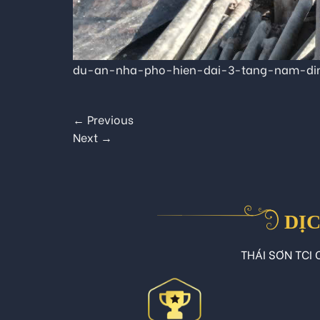
du-an-nha-pho-hien-dai-3-tang-nam-di
←
Previous
Next
→
DỊC
THÁI SƠN TCI C