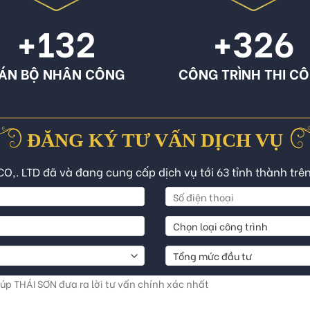
+132
+326
ÁN BỘ NHÂN CÔNG
CÔNG TRÌNH THI C
ĐĂNG KÝ TƯ VẤN DỊCH VỤ
CO,. LTD đã và đang cung cấp dịch vụ tới 63 tỉnh thành trê