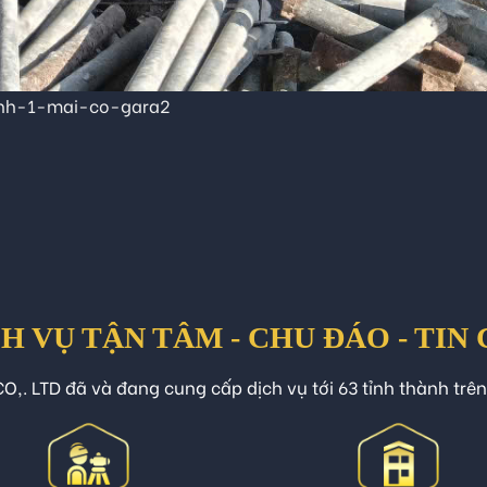
nh-1-mai-co-gara2
H VỤ TẬN TÂM - CHU ĐÁO - TIN
O,. LTD đã và đang cung cấp dịch vụ tới 63 tỉnh thành trê