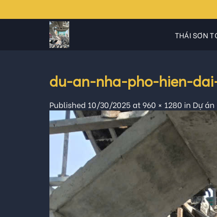
Skip
to
content
THÁI SƠN T
du-an-nha-pho-hien-dai
Published
10/30/2025
at
960 × 1280
in
Dự án 