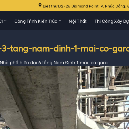
Biệt thự D2-26 Diamond Point, P. Phúc Đồng, Q
CI
Công Trình Kiến Trúc
Nội Thất
Thi Công Xây D
-3-tang-nam-dinh-1-mai-co-gar
Nhà phố hiện đại 6 tầng Nam Định 1 mái, có gara