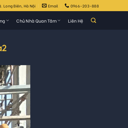
. Long Biên, Hà Nội
Email
0966-203-888
ựng
Chủ Nhà Quan Tâm
Liên Hệ
a2