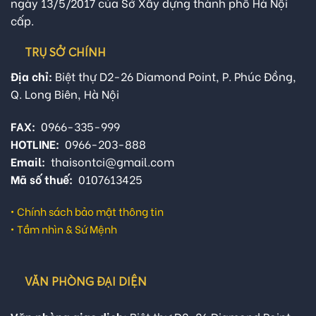
ngày 13/5/2017 của Sở Xây dựng thành phố Hà Nội
cấp.
TRỤ SỞ CHÍNH
Địa chỉ:
Biệt thự D2-26 Diamond Point, P. Phúc Đồng,
Q. Long Biên, Hà Nội
FAX:
0966-335-999
HOTLINE:
0966-203-888
Email:
thaisontci@gmail.com
Mã số thuế:
0107613425
•
Chính sách bảo mật thông tin
•
Tầm nhìn & Sứ Mệnh
VĂN PHÒNG ĐẠI DIỆN