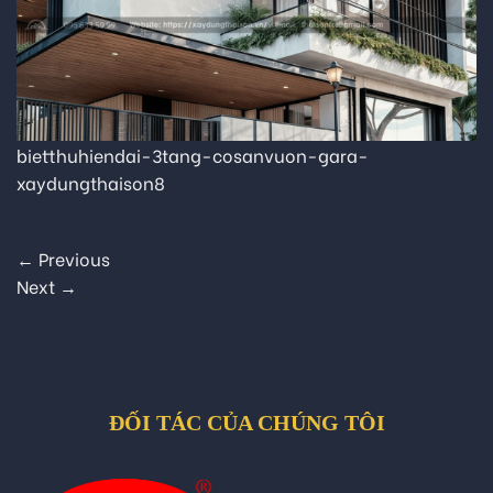
bietthuhiendai-3tang-cosanvuon-gara-
xaydungthaison8
←
Previous
Next
→
ĐỐI TÁC CỦA CHÚNG TÔI