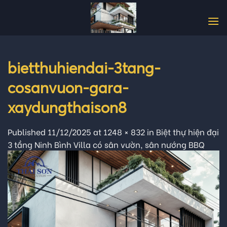
Skip
to
content
bietthuhiendai-3tang-
cosanvuon-gara-
xaydungthaison8
Published
11/12/2025
at
1248 × 832
in
Biệt thự hiện đại
3 tầng Ninh Bình Villa có sân vườn, sân nướng BBQ