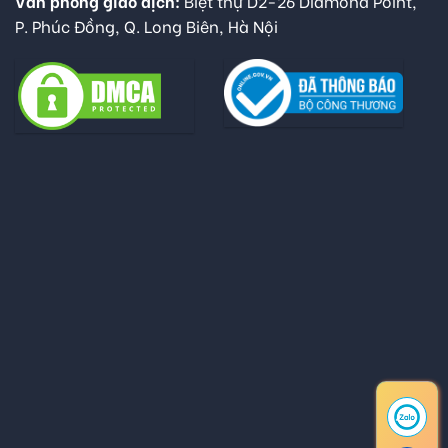
Văn phòng giao dịch:
Biệt thự D2-26 Diamond Point,
P. Phúc Đồng, Q. Long Biên, Hà Nội