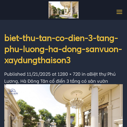
Skip
to
content
biet-thu-tan-co-dien-3-tang-
phu-luong-ha-dong-sanvuon-
xaydungthaison3
Published
11/21/2025
at
1280 × 720
in
aBiệt thự Phú
Lương, Hà Đông Tân cổ điển 3 tầng có sân vườn