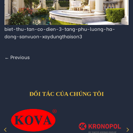
biet-thu-tan-co-dien-3-tang-phu-luong-ha-
dong-sanvuon-xaydungthaison3
←
Previous
ĐỐI TÁC CỦA CHÚNG TÔI