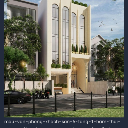
mau-van-phong-khach-san-6-tang-1-ham-thai-