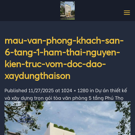
Skip
to
content
mau-van-phong-khach-san-
6-tang-1-ham-thai-nguyen-
kien-truc-vom-doc-dao-
xaydungthaison
Published
11/27/2025
at
1024 × 1280
in
Dự án thiết kế
và xây dựng trọn gói tòa văn phòng 5 tầng Phú Thọ