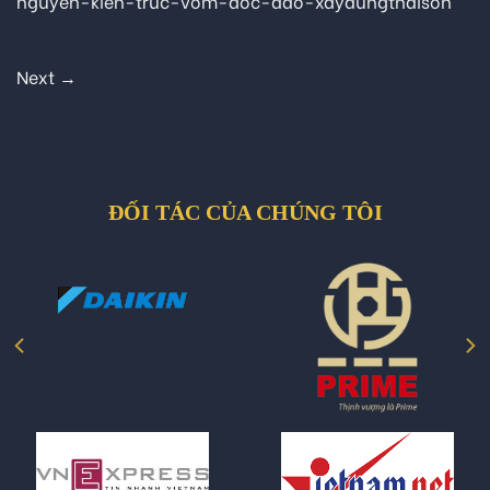
nguyen-kien-truc-vom-doc-dao-xaydungthaison
Next
→
ĐỐI TÁC CỦA CHÚNG TÔI