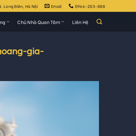
. Long Biên, Hà Nội
Email
0966-203-888
ựng
Chủ Nhà Quan Tâm
Liên Hệ
hoang-gia-