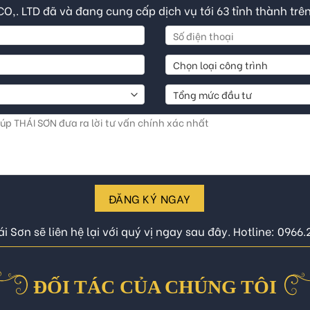
CO,. LTD đã và đang cung cấp dịch vụ tới 63 tỉnh thành trê
ĐĂNG KÝ NGAY
i Sơn sẽ liên hệ lại với quý vị ngay sau đây. Hotline: 0966
ĐỐI TÁC CỦA CHÚNG TÔI