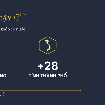
 CẬY
n khắp cả nước.
+
28
ÔNG
TỈNH THÀNH PHỐ