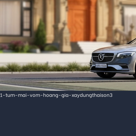
i-1-tum-mai-vom-hoang-gia-xaydungthaison3