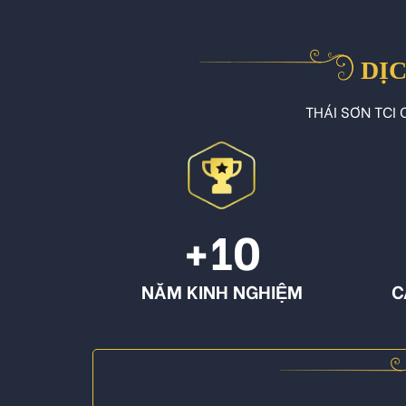
DỊC
THÁI SƠN TCI C
+10
NĂM KINH NGHIỆM
C