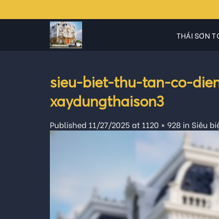
Skip
to
content
THÁI SƠN T
sieu-biet-thu-tan-co-di
xaydungthaison3
Published
11/27/2025
at
1120 × 928
in
Siêu bi