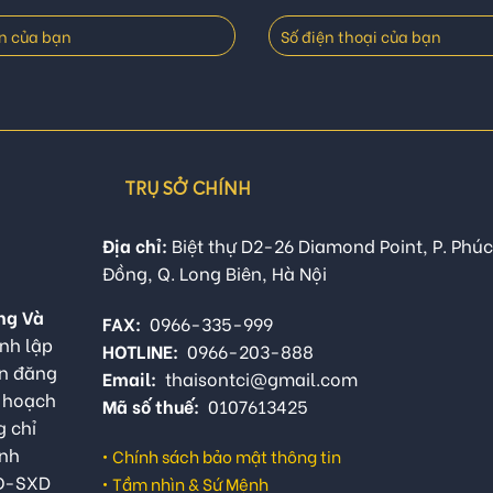
TRỤ SỞ CHÍNH
Địa chỉ:
Biệt thự D2-26 Diamond Point, P. Phúc
Đồng, Q. Long Biên, Hà Nội
ng Và
FAX:
0966-335-999
nh lập
HOTLINE:
0966-203-888
ận đăng
Email:
thaisontci@gmail.com
ế hoạch
Mã số thuế:
0107613425
g chỉ
anh
•
Chính sách bảo mật thông tin
QĐ-SXD
•
Tầm nhìn & Sứ Mệnh