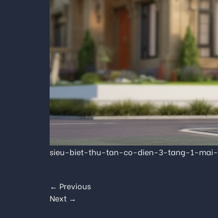
sieu-biet-thu-tan-co-dien-3-tang-1-ma
←
Previous
Next
→