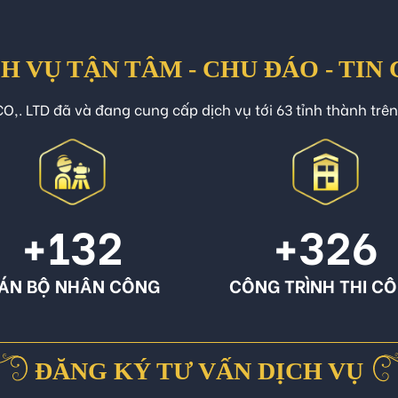
H VỤ TẬN TÂM - CHU ĐÁO - TIN
O,. LTD đã và đang cung cấp dịch vụ tới 63 tỉnh thành trê
+132
+326
ÁN BỘ NHÂN CÔNG
CÔNG TRÌNH THI C
ĐĂNG KÝ TƯ VẤN DỊCH VỤ