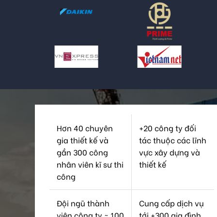
Hơn 40 chuyên
+20 công ty đối
gia thiết kế và
tác thuộc các lĩnh
gần 300 công
vực xây dựng và
nhân viên kĩ sư thi
thiết kế
công
Đội ngũ thành
Cung cấp dịch vụ
viên công ty ~ 100
tới +300 gia đình,