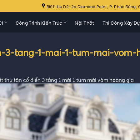
Biệt thự D2-26 Diamond Point, P. Phúc Đồng, Q
CI
Công Trình Kiến Trúc
Nội Thất
Thi Công Xây D
en-3-tang-1-mai-1-tum-mai-vom-
ệt thự tân cổ điển 3 tầng 1 mái 1 tum mái vòm hoàng gia