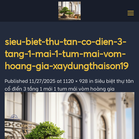
Skip
to
content
sieu-biet-thu-tan-co-dien-3-
tang-1-mai-1-tum-mai-vom-
hoang-gia-xaydungthaison19
Published
11/27/2025
at
1120 × 928
in
Siêu biệt thự tân
cổ điển 3 tầng 1 mái 1 tum mái vòm hoàng gia