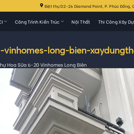
Biệt thự D2-26 Diamond Point, P. Phúc Đồng, Q
CI
Công Trình Kiến Trúc
Nội Thất
Thi Công Xây D
a-vinhomes-long-bien-xaydungth
Thự Hoa Sữa 6-20 Vinhomes Long Biên