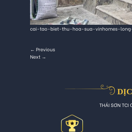
cai-tao-biet-thu-hoa-sua-vinhomes-long
←
Previous
Next
→
DỊC
THÁI SƠN TCI C