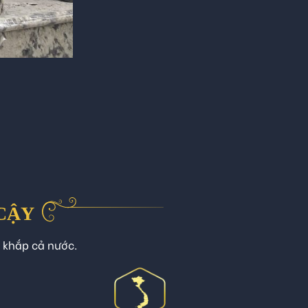
 CẬY
n khắp cả nước.