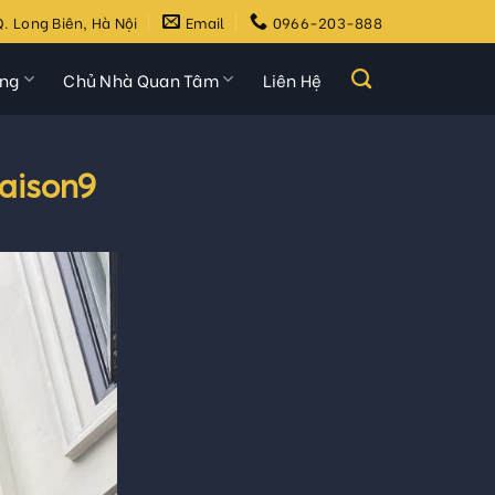
. Long Biên, Hà Nội
Email
0966-203-888
ựng
Chủ Nhà Quan Tâm
Liên Hệ
aison9