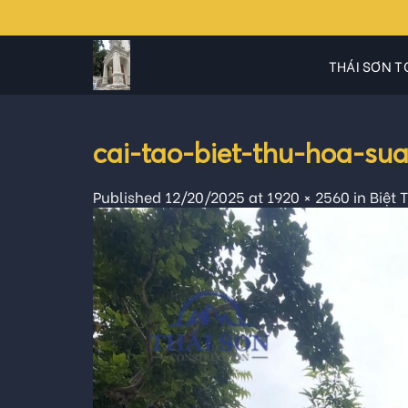
Skip
to
content
THÁI SƠN T
cai-tao-biet-thu-hoa-su
Published
12/20/2025
at
1920 × 2560
in
Biệt 