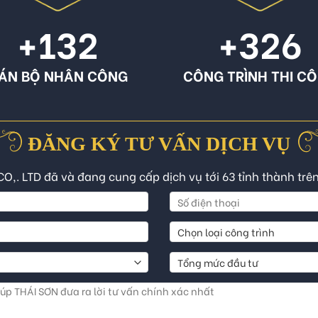
+132
+326
ÁN BỘ NHÂN CÔNG
CÔNG TRÌNH THI C
ĐĂNG KÝ TƯ VẤN DỊCH VỤ
CO,. LTD đã và đang cung cấp dịch vụ tới 63 tỉnh thành trê