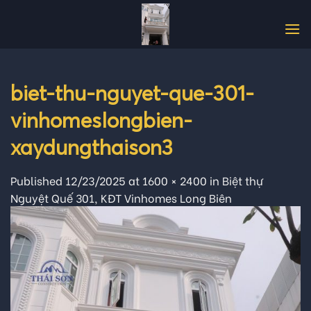
Skip
to
content
biet-thu-nguyet-que-301-
vinhomeslongbien-
xaydungthaison3
Published
12/23/2025
at
1600 × 2400
in
Biệt thự
Nguyệt Quế 301, KĐT Vinhomes Long Biên