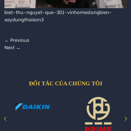
biet-thu-nguyet-que-301-vinhomeslongbien-
xaydungthaison3
←
Previous
Next
→
ĐỐI TÁC CỦA CHÚNG TÔI