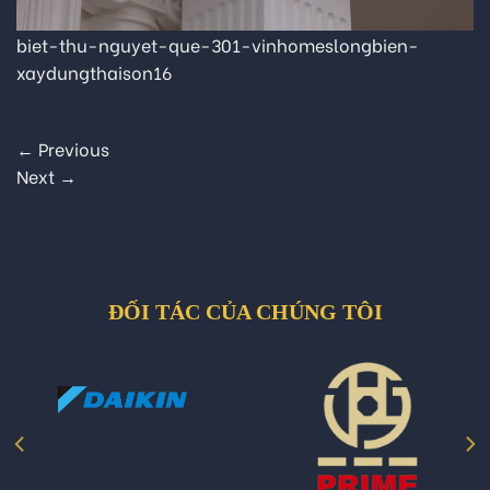
biet-thu-nguyet-que-301-vinhomeslongbien-
xaydungthaison16
←
Previous
Next
→
ĐỐI TÁC CỦA CHÚNG TÔI