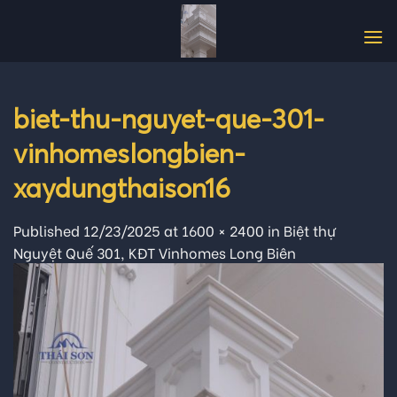
Skip
to
content
biet-thu-nguyet-que-301-
vinhomeslongbien-
xaydungthaison16
Published
12/23/2025
at
1600 × 2400
in
Biệt thự
Nguyệt Quế 301, KĐT Vinhomes Long Biên