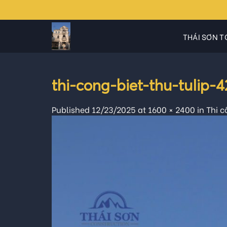
Skip
to
content
THÁI SƠN T
thi-cong-biet-thu-tulip
Published
12/23/2025
at
1600 × 2400
in
Thi c