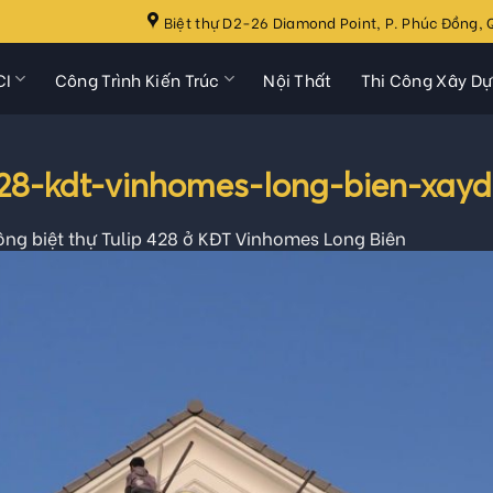
Biệt thự D2-26 Diamond Point, P. Phúc Đồng, Q
CI
Công Trình Kiến Trúc
Nội Thất
Thi Công Xây D
-428-kdt-vinhomes-long-bien-xay
ông biệt thự Tulip 428 ở KĐT Vinhomes Long Biên