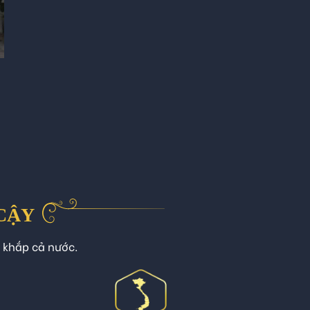
 CẬY
n khắp cả nước.