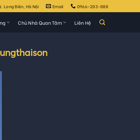
. Long Biên, Hà Nội
Email
0966-203-888
ựng
Chủ Nhà Quan Tâm
Liên Hệ
dungthaison