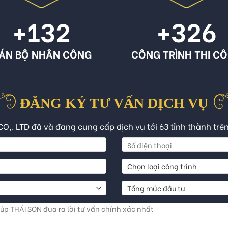
+132
+326
ÁN BỘ NHÂN CÔNG
CÔNG TRÌNH THI C
ĐĂNG KÝ TƯ VẤN DỊCH VỤ
CO,. LTD đã và đang cung cấp dịch vụ tới 63 tỉnh thành trê