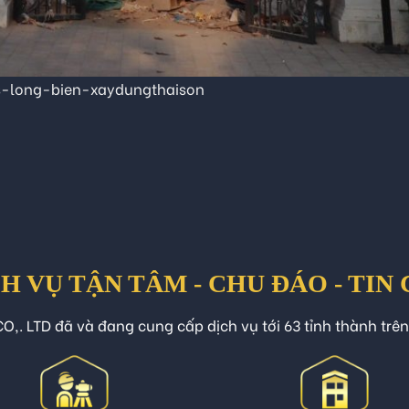
s-long-bien-xaydungthaison
H VỤ TẬN TÂM - CHU ĐÁO - TIN
O,. LTD đã và đang cung cấp dịch vụ tới 63 tỉnh thành trê