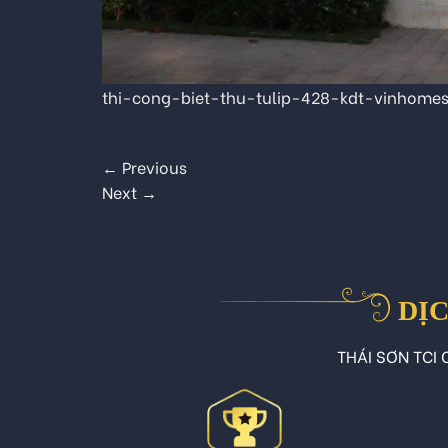
thi-cong-biet-thu-tulip-428-kdt-vinhome
←
Previous
Next
→
DỊC
THÁI SƠN TCI C